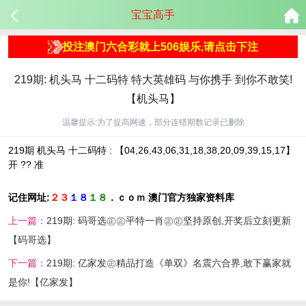
宝宝高手
投注澳门六合彩就上506娱乐,请点击下注
219期: 机头马 十二码特 特大英雄码 与你携手 到你不敢笑!
【机头马】
温馨提示:为了提高网速，部分连错期数记录已删除
219期 机头马 十二码特 : 【04,26,43,06,31,18,38,20,09,39,15,17】
开 ?? 准
记住网址:
２３
１８
１８
．ｃｏｍ 澳门官方独家资料库
上一篇：
219期: 码哥选㊣㊣平特一肖㊣㊣坚持原创,开奖后立刻更新
【码哥选】
下一篇：
219期: 亿家发㊣精品打造《单双》名震六合界,敢下赢家就
是你!【亿家发】